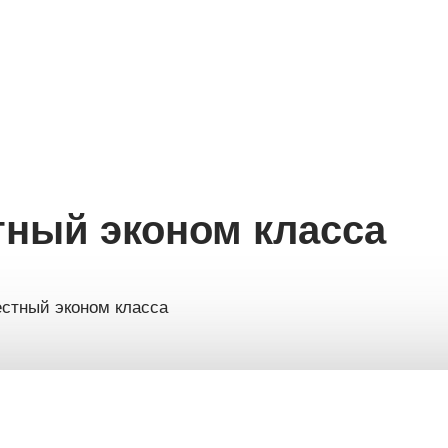
г. Кострома,
ул. Никитская,
49б
тный эконом класса
стный эконом класса